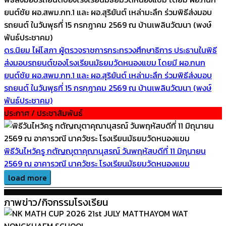
ดร.นิยม ไผ่โสภา ผู้ตรวจราชการกระทรวงศึกษาธิการ ประธานในพิธี
ส่งมอบรถยนต์ของโรงเรียนมัธยมวัดหนองแขม โดยมี ผอ.กนก
ยนต์ชัย ผอ.สพม.กท.1 และ ผอ.สุริยันต์ เหล่ามะลึก ร่วมพิธีส่งมอบ
รถยนต์ ในวันพุธที่ 15 กรกฎาคม 2569 ณ บ้านเพลินวัฒนา (พงษ์
พันธ์ประชาคม)
ประกาศ / ประชาสัมพันธ์
พิธีวันไหว้ครู กตัญญุตาคุณานุสรณ์ วันพฤหัสบดีที่ 11 มิถุนายน
2569 ณ อาคารวณี นาควัชระ โรงเรียนมัธยมวัดหนองแขม
load more
ภาพข่าว/กิจกรรมโรงเรียน