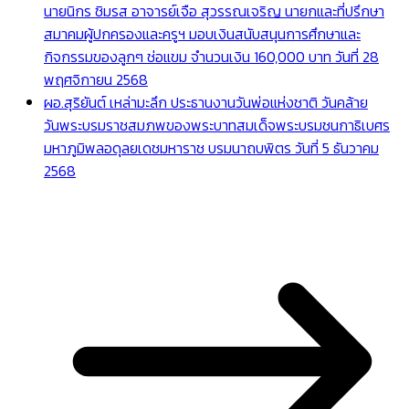
นายนิกร ชิมรส อาจารย์เจือ สุวรรณเจริญ นายกและที่ปรึกษา
สมาคมผู้ปกครองและครูฯ มอบเงินสนับสนุนการศึกษาและ
กิจกรรมของลูกๆ ช่อแขม จำนวนเงิน 160,000 บาท วันที่ 28
พฤศจิกายน 2568
ผอ.สุริยันต์ เหล่ามะลึก ประธานงานวันพ่อแห่งชาติ วันคล้าย
วันพระบรมราชสมภพของพระบาทสมเด็จพระบรมชนกาธิเบศร
มหาภูมิพลอดุลยเดชมหาราช บรมนาถบพิตร วันที่ 5 ธันวาคม
2568