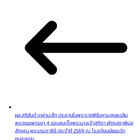
ผอ.สุริยันต์ เหล่ามะลึก ประธานในพระราชพิธีมหามงคลเฉลิม
พระชนมพรรษา 4 รอบสมเด็จพระนางเจ้าสุทิดา พัชรสุธาพิมล
ลักษณ พระบรมราชินี ประจำปี 2569 ณ โรงเรียนมัธยมวัด
หนองแขม